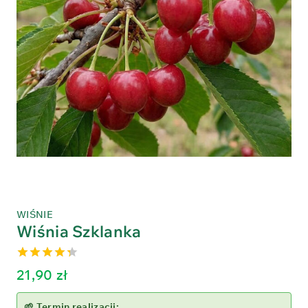
WIŚNIE
Wiśnia Szklanka
4.33
out
21,90
zł
of 5
🌱 Termin realizacji: