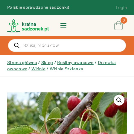
Przejdź
Polskie sprawdzone sadzonki!
Login
do
treści
0
Wyszukiwarka
produktów
Strona główna
/
Sklep
/
Rośliny owocowe
/
Drzewka
owocowe
/
Wiśnie
/
Wiśnia Szklanka