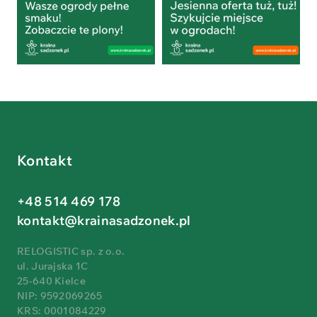
Kontakt
+48 514 469 178
kontakt@krainasadzonek.pl
RELOGISTIC sp. z o.o.
ul. Jurajska 1C
25-640 Kielce
NIP: 9592069265
KRS: 0001084229