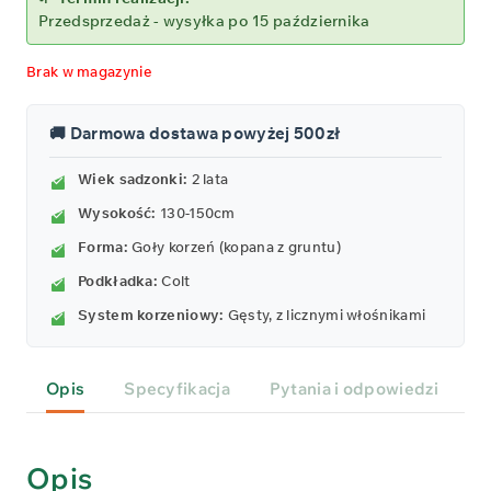
Przedsprzedaż - wysyłka po 15 października
Brak w magazynie
🚚 Darmowa dostawa powyżej 500zł
Wiek sadzonki:
2 lata
Wysokość:
130-150cm
Forma:
Goły korzeń (kopana z gruntu)
Podkładka:
Colt
System korzeniowy:
Gęsty, z licznymi włośnikami
Opis
Specyfikacja
Pytania i odpowiedzi
P
Opis