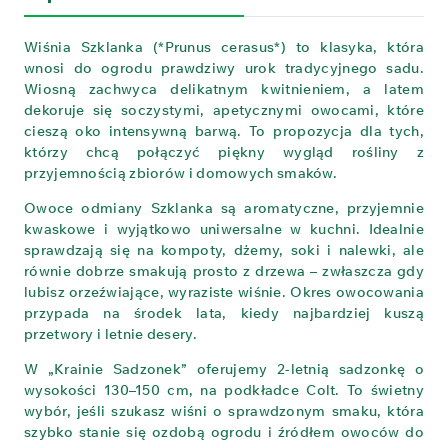
Wiśnia Szklanka (*Prunus cerasus*) to klasyka, która
wnosi do ogrodu prawdziwy urok tradycyjnego sadu.
Wiosną zachwyca delikatnym kwitnieniem, a latem
dekoruje się soczystymi, apetycznymi owocami, które
cieszą oko intensywną barwą. To propozycja dla tych,
którzy chcą połączyć piękny wygląd rośliny z
przyjemnością zbiorów i domowych smaków.
Owoce odmiany Szklanka są aromatyczne, przyjemnie
kwaskowe i wyjątkowo uniwersalne w kuchni. Idealnie
sprawdzają się na kompoty, dżemy, soki i nalewki, ale
równie dobrze smakują prosto z drzewa – zwłaszcza gdy
lubisz orzeźwiające, wyraziste wiśnie. Okres owocowania
przypada na środek lata, kiedy najbardziej kuszą
przetwory i letnie desery.
W „Krainie Sadzonek” oferujemy 2-letnią sadzonkę o
wysokości 130–150 cm, na podkładce Colt. To świetny
wybór, jeśli szukasz wiśni o sprawdzonym smaku, która
szybko stanie się ozdobą ogrodu i źródłem owoców do