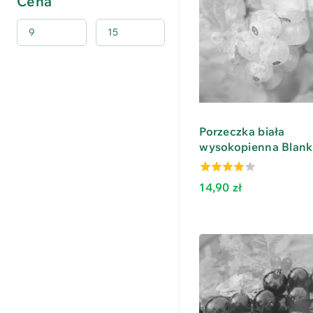
Cena
Porzeczka biała
wysokopienna Blank
3.59
14,90
zł
out of 5