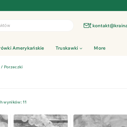
kontakt@krain
rówki Amerykańskie
Truskawki
More
/
Porzeczki
h wyników: 11