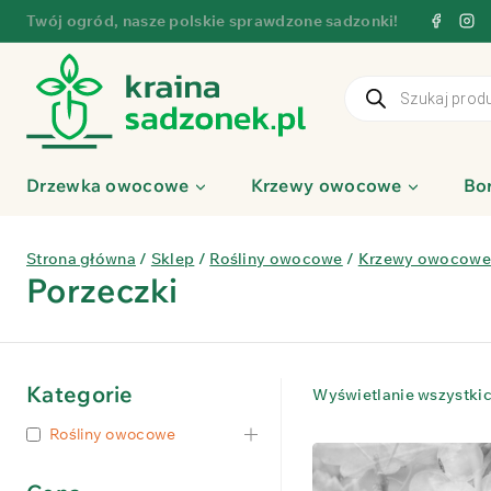
Przejdź
Twój ogród, nasze polskie sprawdzone sadzonki!
do
treści
Wyszukiwarka
produktów
Drzewka owocowe
Krzewy owocowe
Bo
Strona główna
/
Sklep
/
Rośliny owocowe
/
Krzewy owocowe
Porzeczki
Kategorie
Wyświetlanie wszystkic
Rośliny owocowe