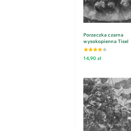
Porzeczka czarna
wysokopienna Tisel
3.67
14,90
zł
out of 5