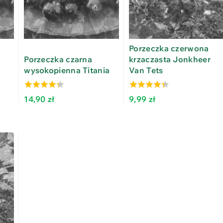
Porzeczka czerwona
Porzeczka czarna
krzaczasta Jonkheer
wysokopienna Titania
Van Tets
3.87
3.95
14,90
zł
9,99
zł
out of 5
out of 5