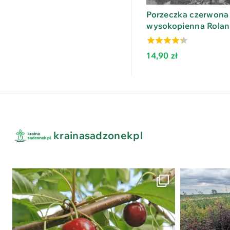
Porzeczka czerwona
wysokopienna Rolan
3.88
14,90
zł
out of 5
krainasadzonekpl