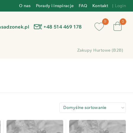
O nas
Porady i inspiracje
FAQ
Kontakt
|
Login
0
asadzonek.pl
+48 514 469 178
Zakupy Hurtowe (B2B)