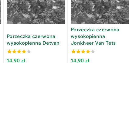
Porzeczka czerwona
Porzeczka czerwona
wysokopienna
wysokopienna Detvan
Jonkheer Van Tets
3.68
3.79
14,90
zł
14,90
zł
out of 5
out of 5