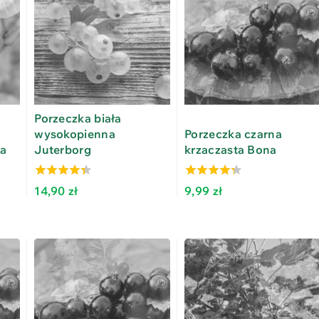
Porzeczka biała
wysokopienna
Porzeczka czarna
a
Juterborg
krzaczasta Bona
3.94
3.86
14,90
zł
9,99
zł
out of 5
out of 5