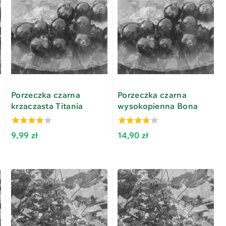
Porzeczka czarna
Porzeczka czarna
krzaczasta Titania
wysokopienna Bona
3.57
3.38
9,99
zł
14,90
zł
out of 5
out of 5