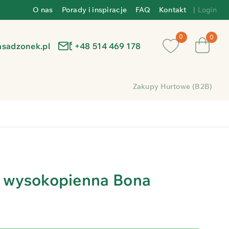
O nas
Porady i inspiracje
FAQ
Kontakt
|
Login
0
asadzonek.pl
+48 514 469 178
Zakupy Hurtowe (B2B)
a wysokopienna Bona