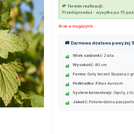
5
🌱 Termin realizacji:
Przedsprzedaż - wysyłka po 15 paź
Brak w magazynie
🚚 Darmowa dostawa powyżej 
Wiek sadzonki:
2 lata
Wysokość:
80 cm
Forma:
Goły korzeń (kopana z g
Podkładka:
Ribes Aureum
System korzeniowy:
Gęsty, z l
Jakość:
Potwierdzona paszport