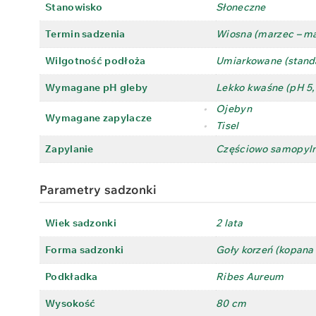
Stanowisko
Słoneczne
Termin sadzenia
Wiosna (marzec – ma
Wilgotność podłoża
Umiarkowane (stand
Wymagane pH gleby
Lekko kwaśne (pH 5,5
•
Ojebyn
Wymagane zapylacze
•
Tisel
Zapylanie
Częściowo samopylna
Parametry sadzonki
Wiek sadzonki
2 lata
Forma sadzonki
Goły korzeń (kopana 
Podkładka
Ribes Aureum
Wysokość
80 cm