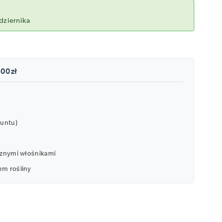
dziernika
500zł
runtu)
icznymi włośnikami
em rośliny