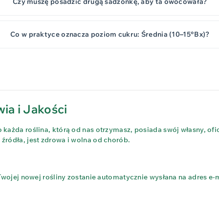
Czy muszę posadzić drugą sadzonkę, aby ta owocowała?
Co w praktyce oznacza poziom cukru: Średnia (10–15°Bx)?
ia i Jakości
każda roślina, którą od nas otrzymasz, posiada swój własny, ofi
ródła, jest zdrowa i wolna od chorób.
 Twojej nowej rośliny zostanie automatycznie wysłana na adres 