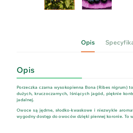
Opis
Specyfik
Opis
Porzeczka czarna wysokopienna Bona (Ribes nigrum) to 
dużych, kruczoczarnych, lśniących jagód, pięknie kont
jadalnej.
Owoce są jędrne, słodko‑kwaskowe i niezwykle aromaty
wygodny dostęp do owoców dzięki piennej koronie. To wy