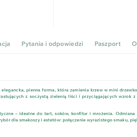
acja
Pytania i odpowiedzi
Paszport
O
elegancka, pienna forma, która zamienia krzew w mini drzewko –
rastujących z soczystą zielenią liści i przyciągających wzrok 
czne – idealne do tart, soków, konfitur i mrożenia. Odmiana 
bór dla smakoszy i estetów: połączenie wyrazistego smaku, pięk