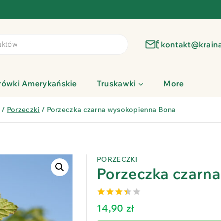
kontakt@krain
rówki Amerykańskie
Truskawki
More
/
Porzeczki
/
Porzeczka czarna wysokopienna Bona
PORZECZKI
Porzeczka czarn
3.38
14,90
zł
out of