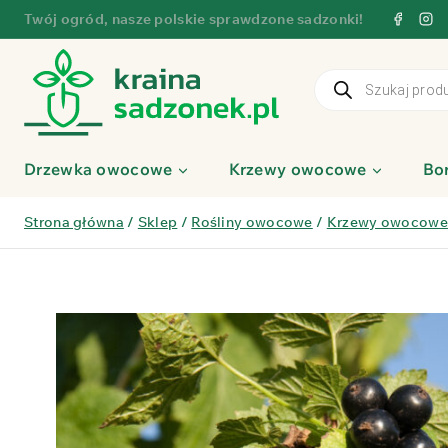
Przejdź
Twój ogród, nasze polskie sprawdzone sadzonki!
do
treści
Wyszukiwarka
produktów
Drzewka owocowe
Krzewy owocowe
Bo
Strona główna
/
Sklep
/
Rośliny owocowe
/
Krzewy owocowe