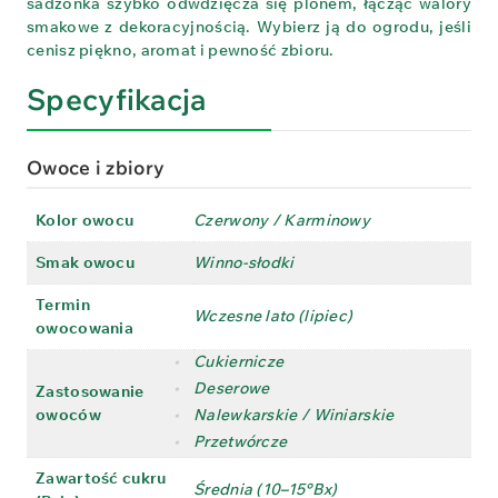
sadzonka szybko odwdzięcza się plonem, łącząc walory
smakowe z dekoracyjnością. Wybierz ją do ogrodu, jeśli
cenisz piękno, aromat i pewność zbioru.
Specyfikacja
Owoce i zbiory
Kolor owocu
Czerwony / Karminowy
Smak owocu
Winno-słodki
Termin
Wczesne lato (lipiec)
owocowania
•
Cukiernicze
•
Deserowe
Zastosowanie
owoców
•
Nalewkarskie / Winiarskie
•
Przetwórcze
Zawartość cukru
Średnia (10–15°Bx)