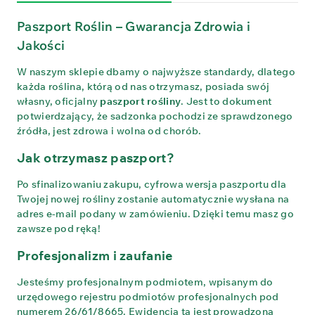
Paszport Roślin – Gwarancja Zdrowia i
Jakości
W naszym sklepie dbamy o najwyższe standardy, dlatego
każda roślina, którą od nas otrzymasz, posiada swój
własny, oficjalny
paszport rośliny
. Jest to dokument
potwierdzający, że sadzonka pochodzi ze sprawdzonego
źródła, jest zdrowa i wolna od chorób.
Jak otrzymasz paszport?
Po sfinalizowaniu zakupu, cyfrowa wersja paszportu dla
Twojej nowej rośliny zostanie automatycznie wysłana na
adres e-mail podany w zamówieniu. Dzięki temu masz go
zawsze pod ręką!
Profesjonalizm i zaufanie
Jesteśmy profesjonalnym podmiotem, wpisanym do
urzędowego rejestru podmiotów profesjonalnych pod
numerem 26/61/8665. Ewidencja ta jest prowadzona