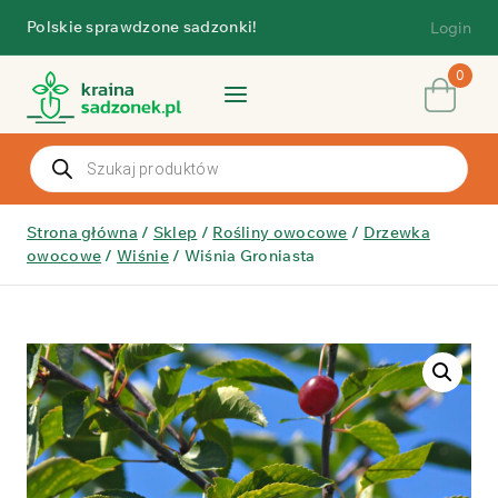
Przejdź
Polskie sprawdzone sadzonki!
Login
do
treści
0
Wyszukiwarka
produktów
Strona główna
/
Sklep
/
Rośliny owocowe
/
Drzewka
owocowe
/
Wiśnie
/
Wiśnia Groniasta