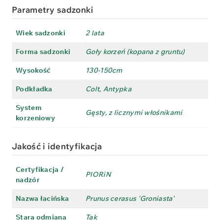
Parametry sadzonki
Wiek sadzonki
2 lata
Forma sadzonki
Goły korzeń (kopana z gruntu)
Wysokość
130-150cm
Podkładka
Colt, Antypka
System
Gęsty, z licznymi włośnikami
korzeniowy
Jakość i identyfikacja
Certyfikacja /
PIORiN
nadzór
Nazwa łacińska
Prunus cerasus 'Groniasta'
Stara odmiana
Tak