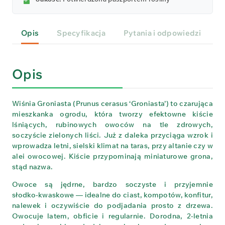
Opis
Specyfikacja
Pytania i odpowiedzi
P
Opis
Wiśnia Groniasta (Prunus cerasus ‘Groniasta’) to czarująca
mieszkanka ogrodu, która tworzy efektowne kiście
lśniących, rubinowych owoców na tle zdrowych,
soczyście zielonych liści. Już z daleka przyciąga wzrok i
wprowadza letni, sielski klimat na taras, przy altanie czy w
alei owocowej. Kiście przypominają miniaturowe grona,
stąd nazwa.
Owoce są jędrne, bardzo soczyste i przyjemnie
słodko‑kwaskowe — idealne do ciast, kompotów, konfitur,
nalewek i oczywiście do podjadania prosto z drzewa.
Owocuje latem, obficie i regularnie. Dorodna, 2‑letnia