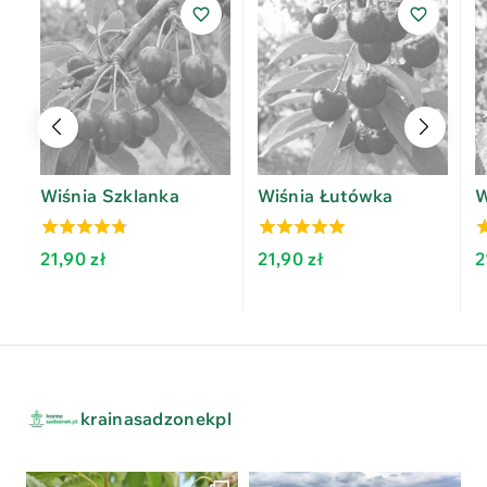
Wiśnia Szklanka
Wiśnia Łutówka
W
4.33
4.80
4
21,90
zł
21,90
zł
2
out of 5
out of 5
o
krainasadzonekpl