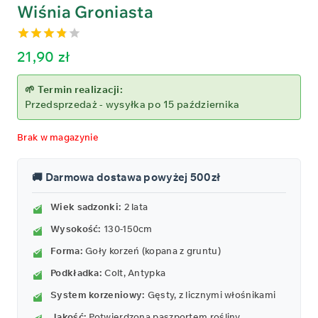
Wiśnia Groniasta
3.75
out
21,90
zł
of 5
🌱 Termin realizacji:
Przedsprzedaż - wysyłka po 15 października
Brak w magazynie
🚚 Darmowa dostawa powyżej 500zł
Wiek sadzonki:
2 lata
Wysokość:
130-150cm
Forma:
Goły korzeń (kopana z gruntu)
Podkładka:
Colt, Antypka
System korzeniowy:
Gęsty, z licznymi włośnikami
Jakość:
Potwierdzona paszportem rośliny