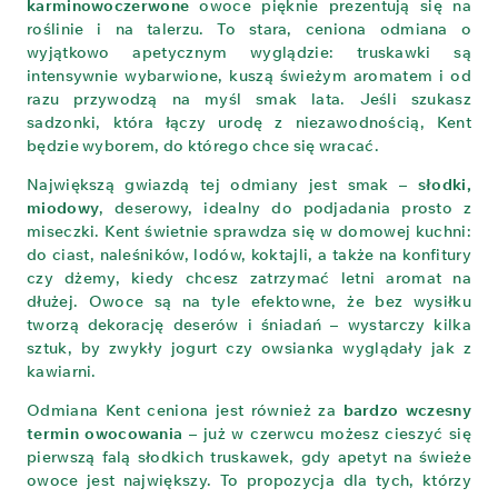
karminowoczerwone
owoce pięknie prezentują się na
roślinie i na talerzu. To stara, ceniona odmiana o
wyjątkowo apetycznym wyglądzie: truskawki są
intensywnie wybarwione, kuszą świeżym aromatem i od
razu przywodzą na myśl smak lata. Jeśli szukasz
sadzonki, która łączy urodę z niezawodnością, Kent
będzie wyborem, do którego chce się wracać.
Największą gwiazdą tej odmiany jest smak –
słodki,
miodowy
, deserowy, idealny do podjadania prosto z
miseczki. Kent świetnie sprawdza się w domowej kuchni:
do ciast, naleśników, lodów, koktajli, a także na konfitury
czy dżemy, kiedy chcesz zatrzymać letni aromat na
dłużej. Owoce są na tyle efektowne, że bez wysiłku
tworzą dekorację deserów i śniadań – wystarczy kilka
sztuk, by zwykły jogurt czy owsianka wyglądały jak z
kawiarni.
Odmiana Kent ceniona jest również za
bardzo wczesny
termin owocowania
– już w czerwcu możesz cieszyć się
pierwszą falą słodkich truskawek, gdy apetyt na świeże
owoce jest największy. To propozycja dla tych, którzy