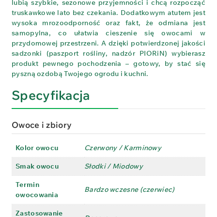
lubią szybkie, sezonowe przyjemności i chcą rozpocząć
truskawkowe lato bez czekania. Dodatkowym atutem jest
wysoka mrozoodporność oraz fakt, że odmiana jest
samopylna, co ułatwia cieszenie się owocami w
przydomowej przestrzeni. A dzięki potwierdzonej jakości
sadzonki (paszport rośliny, nadzór PIORiN) wybierasz
produkt pewnego pochodzenia – gotowy, by stać się
pyszną ozdobą Twojego ogrodu i kuchni.
Specyfikacja
Owoce i zbiory
Kolor owocu
Czerwony / Karminowy
Smak owocu
Słodki / Miodowy
Termin
Bardzo wczesne (czerwiec)
owocowania
Zastosowanie