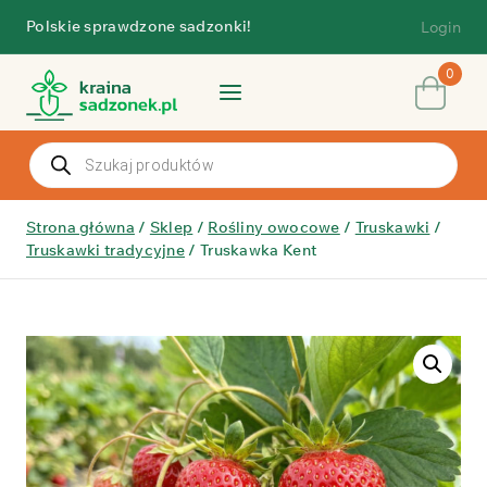
Przejdź
Polskie sprawdzone sadzonki!
Login
do
treści
0
Wyszukiwarka
produktów
Strona główna
/
Sklep
/
Rośliny owocowe
/
Truskawki
/
Truskawki tradycyjne
/
Truskawka Kent