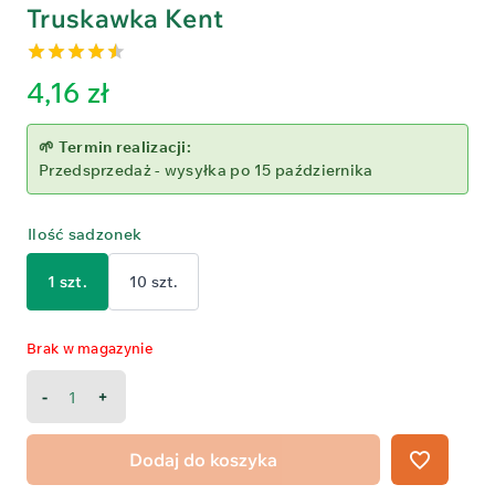
Truskawka Kent
4.50
out
4,16
zł
of 5
🌱 Termin realizacji:
Przedsprzedaż - wysyłka po 15 października
Ilość sadzonek
1 szt.
10 szt.
Brak w magazynie
ilość
Truskawka
Kent
Dodaj do koszyka