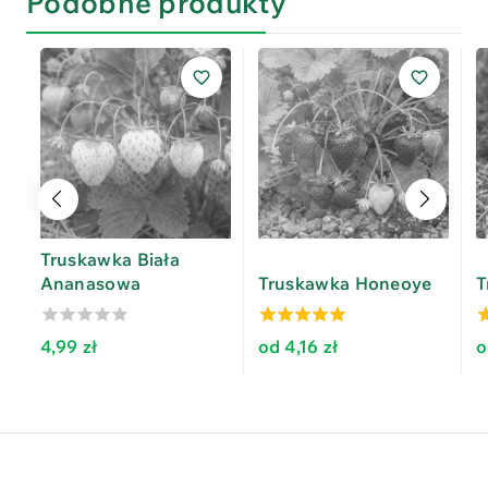
Podobne produkty
Truskawka Biała
Ananasowa
Truskawka Honeoye
T
0
5.00
4
4,99
zł
od
4,16
zł
out
out of 5
o
of
5