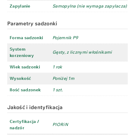
Zapylanie
Samopylna (nie wymaga zapylacza)
Parametry sadzonki
Forma sadzonki
Pojemnik P9
System
Gęsty, z licznymi włośnikami
korzeniowy
Wiek sadzonki
1 rok
Wysokość
Poniżej 1m
Ilość sadzonek
1 szt.
Jakość i identyfikacja
Certyfikacja /
PIORiN
nadzór