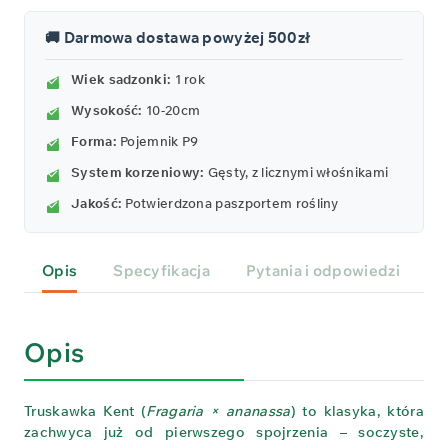
🚚 Darmowa dostawa powyżej 500zł
Wiek sadzonki:
1 rok
Wysokość:
10-20cm
Forma:
Pojemnik P9
System korzeniowy:
Gęsty, z licznymi włośnikami
Jakość:
Potwierdzona paszportem rośliny
Opis
Specyfikacja
Pytania i odpowiedzi
P
Opis
Truskawka Kent (
Fragaria × ananassa
) to klasyka, która
zachwyca już od pierwszego spojrzenia – soczyste,