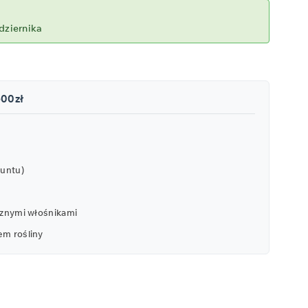
dziernika
500zł
runtu)
icznymi włośnikami
em rośliny