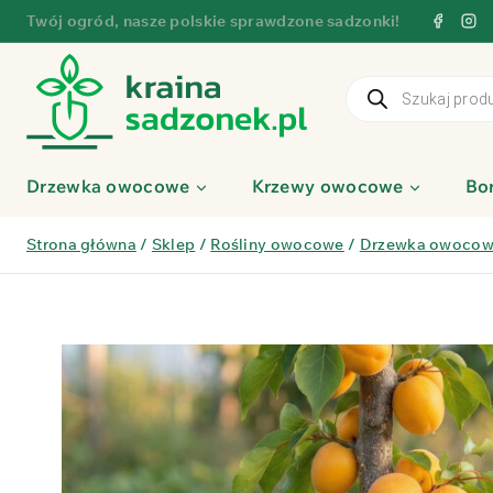
Przejdź
Twój ogród, nasze polskie sprawdzone sadzonki!
do
treści
Wyszukiwarka
produktów
Drzewka owocowe
Krzewy owocowe
Bo
Strona główna
/
Sklep
/
Rośliny owocowe
/
Drzewka owoco