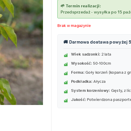
🌱 Termin realizacji:
Przedsprzedaż - wysyłka po 15 paź
Brak w magazynie
🚚 Darmowa dostawa powyżej 
Wiek sadzonki:
2 lata
Wysokość:
50-100cm
Forma:
Goły korzeń (kopana z g
Podkładka:
Ałycza
System korzeniowy:
Gęsty, z l
Jakość:
Potwierdzona paszport