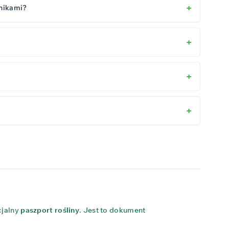
śnikami?
cjalny
paszport rośliny
. Jest to dokument