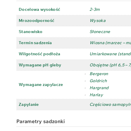
Docelowa wysokość
2-3m
Mrozoodporność
Wysoka
Stanowisko
Słoneczne
Termin sadzenia
Wiosna (marzec – ma
Wilgotność podłoża
Umiarkowane (stand
Wymagane pH gleby
Obojętne (pH 6,5 – 7
•
Bergeron
•
Goldrich
Wymagane zapylacze
•
Hargrand
•
Harlay
Zapylanie
Częściowo samopylna
Parametry sadzonki