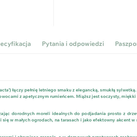
ecyfikacja
Pytania i odpowiedzi
Paszpo
a’) łączy pełnię letniego smaku z elegancką, smukłą sylwetką
 owocami z apetycznym rumieńcem. Miąższ jest soczysty, miękki
zając dorodnych moreli idealnych do podjadania prosto z drzewa
 się w małych ogrodach, na tarasach i jako efektowny akcent 