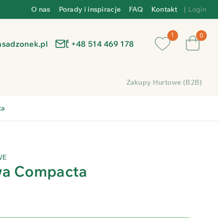
O nas
Porady i inspiracje
FAQ
Kontakt
|
Login
0
asadzonek.pl
+48 514 469 178
Zakupy Hurtowe (B2B)
ta
WE
wa Compacta