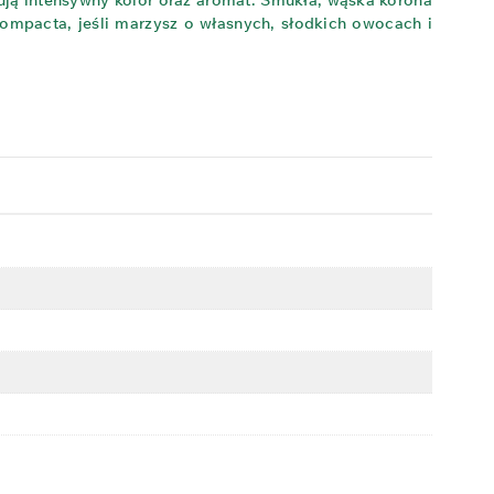
ją intensywny kolor oraz aromat. Smukła, wąska korona
ompacta, jeśli marzysz o własnych, słodkich owocach i