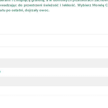
serami i chrupiącą granolą, a w domowych przetworach zachowu
owadzając do przestrzeni świeżość i lekkość. Wybierz Morelę C
atu po ostatni, dojrzały owoc.
)