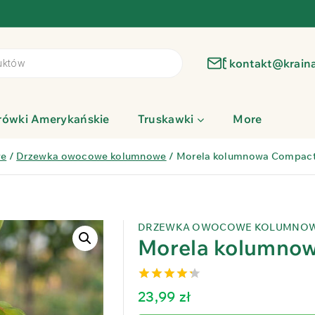
kontakt@krain
rówki Amerykańskie
Truskawki
More
we
/
Drzewka owocowe kolumnowe
/
Morela kolumnowa Compac
DRZEWKA OWOCOWE KOLUMNO
Morela kolumno
4.27
out
23,99
zł
of 5