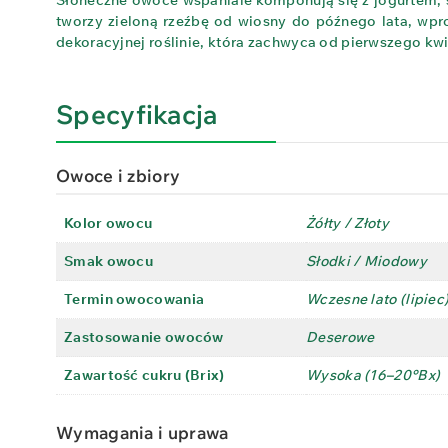
Słoneczne owoce wspaniale komponują się z jogurtem, 
tworzy zieloną rzeźbę od wiosny do późnego lata, wpr
dekoracyjnej roślinie, która zachwyca od pierwszego kwi
Specyfikacja
Owoce i zbiory
Kolor owocu
Żółty / Złoty
Smak owocu
Słodki / Miodowy
Termin owocowania
Wczesne lato (lipiec
Zastosowanie owoców
Deserowe
Zawartość cukru (Brix)
Wysoka (16–20°Bx)
Wymagania i uprawa