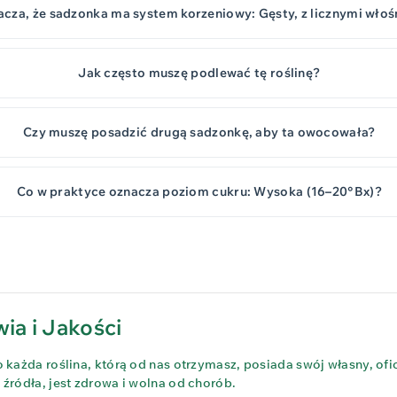
acza, że sadzonka ma system korzeniowy: Gęsty, z licznymi wło
Jak często muszę podlewać tę roślinę?
Czy muszę posadzić drugą sadzonkę, aby ta owocowała?
Co w praktyce oznacza poziom cukru: Wysoka (16–20°Bx)?
ia i Jakości
każda roślina, którą od nas otrzymasz, posiada swój własny, ofi
ródła, jest zdrowa i wolna od chorób.