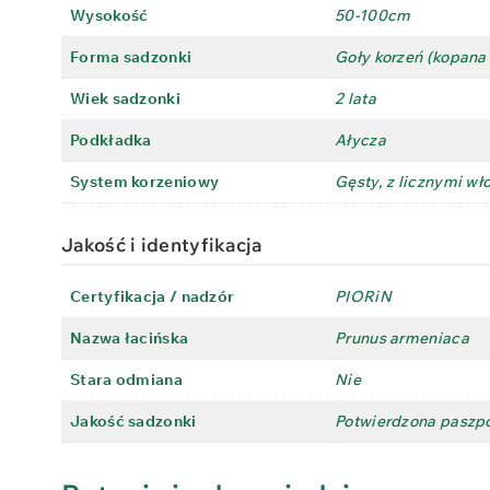
Wysokość
50-100cm
Forma sadzonki
Goły korzeń (kopana 
Wiek sadzonki
2 lata
Podkładka
Ałycza
System korzeniowy
Gęsty, z licznymi wł
Jakość i identyfikacja
Certyfikacja / nadzór
PIORiN
Nazwa łacińska
Prunus armeniaca
Stara odmiana
Nie
Jakość sadzonki
Potwierdzona paszpo