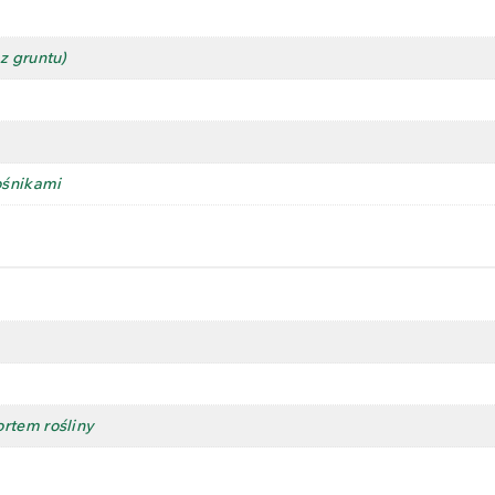
z gruntu)
ośnikami
rtem rośliny