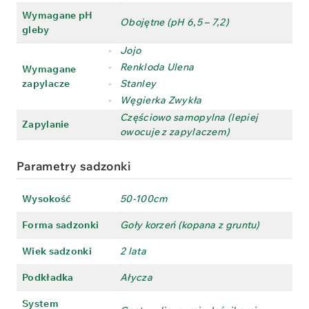
Wymagane pH
Obojętne (pH 6,5 – 7,2)
gleby
•
Jojo
•
Renkloda Ulena
Wymagane
zapylacze
•
Stanley
•
Węgierka Zwykła
Częściowo samopylna (lepiej
Zapylanie
owocuje z zapylaczem)
Parametry sadzonki
Wysokość
50-100cm
Forma sadzonki
Goły korzeń (kopana z gruntu)
Wiek sadzonki
2 lata
Podkładka
Ałycza
System