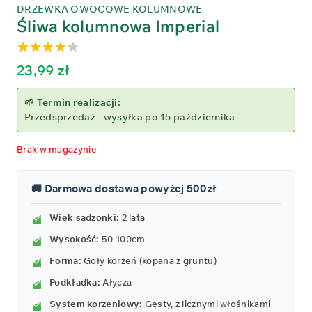
DRZEWKA OWOCOWE KOLUMNOWE
Śliwa kolumnowa Imperial
4.27
out
23,99
zł
of 5
🌱 Termin realizacji:
Przedsprzedaż - wysyłka po 15 października
Brak w magazynie
🚚 Darmowa dostawa powyżej 500zł
Wiek sadzonki:
2 lata
Wysokość:
50-100cm
Forma:
Goły korzeń (kopana z gruntu)
Podkładka:
Ałycza
System korzeniowy:
Gęsty, z licznymi włośnikami