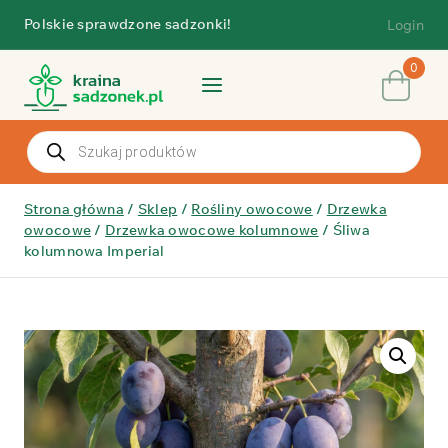
Przejdź
Polskie sprawdzone sadzonki!
Login
do
treści
0
Wyszukiwarka
produktów
Strona główna
/
Sklep
/
Rośliny owocowe
/
Drzewka
owocowe
/
Drzewka owocowe kolumnowe
/
Śliwa
kolumnowa Imperial