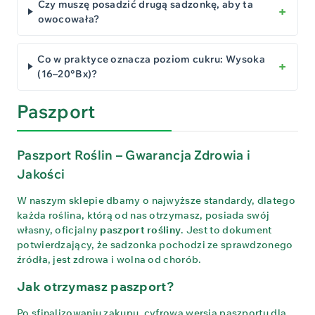
Czy muszę posadzić drugą sadzonkę, aby ta
owocowała?
Co w praktyce oznacza poziom cukru: Wysoka
(16–20°Bx)?
Paszport
Paszport Roślin – Gwarancja Zdrowia i
Jakości
W naszym sklepie dbamy o najwyższe standardy, dlatego
każda roślina, którą od nas otrzymasz, posiada swój
własny, oficjalny
paszport rośliny
. Jest to dokument
potwierdzający, że sadzonka pochodzi ze sprawdzonego
źródła, jest zdrowa i wolna od chorób.
Jak otrzymasz paszport?
Po sfinalizowaniu zakupu, cyfrowa wersja paszportu dla