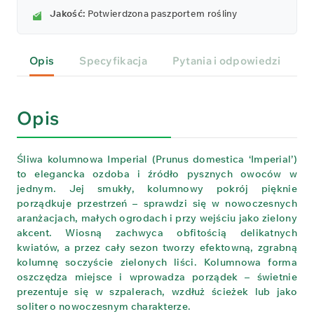
Jakość:
Potwierdzona paszportem rośliny
Opis
Specyfikacja
Pytania i odpowiedzi
P
Opis
Śliwa kolumnowa Imperial (Prunus domestica ‘Imperial’)
to elegancka ozdoba i źródło pysznych owoców w
jednym. Jej smukły, kolumnowy pokrój pięknie
porządkuje przestrzeń – sprawdzi się w nowoczesnych
aranżacjach, małych ogrodach i przy wejściu jako zielony
akcent. Wiosną zachwyca obfitością delikatnych
kwiatów, a przez cały sezon tworzy efektowną, zgrabną
kolumnę soczyście zielonych liści. Kolumnowa forma
oszczędza miejsce i wprowadza porządek – świetnie
prezentuje się w szpalerach, wzdłuż ścieżek lub jako
soliter o nowoczesnym charakterze.