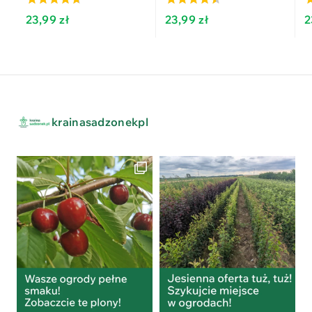
4.27
4.09
4
23,99
zł
23,99
zł
2
out of 5
out of 5
o
krainasadzonekpl