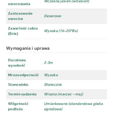
Wczesna jesień (wrzesień)
owocowania
Zastosowanie
Deserowe
owoców
Zawartość cukru
Wysoka (16–20°Bx)
(Brix)
Wymagania i uprawa
Docelowa
2-3m
wysokość
Mrozoodporność
Wysoka
Stanowisko
Słoneczne
Termin sadzenia
Wiosna (marzec – maj)
Wilgotność
Umiarkowane (standardowa gleba
podłoża
ogrodowa)