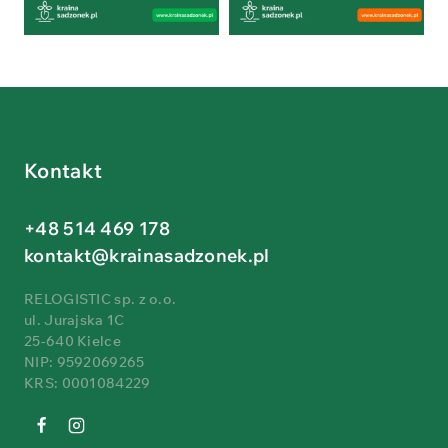
Kontakt
+48 514 469 178
kontakt@krainasadzonek.pl
RELOGISTIC sp. z o.o.
ul. Jurajska 1C
25-640 Kielce
NIP: 9592069265
KRS: 0001084229