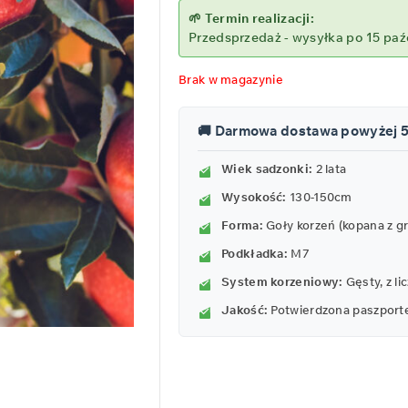
🌱 Termin realizacji:
Przedsprzedaż - wysyłka po 15 paź
Brak w magazynie
🚚 Darmowa dostawa powyżej 
Wiek sadzonki:
2 lata
Wysokość:
130-150cm
Forma:
Goły korzeń (kopana z g
Podkładka:
M7
System korzeniowy:
Gęsty, z l
Jakość:
Potwierdzona paszport