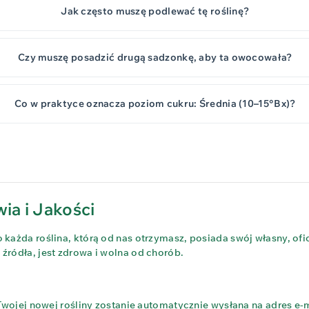
Jak często muszę podlewać tę roślinę?
Czy muszę posadzić drugą sadzonkę, aby ta owocowała?
Co w praktyce oznacza poziom cukru: Średnia (10–15°Bx)?
ia i Jakości
każda roślina, którą od nas otrzymasz, posiada swój własny, ofi
ródła, jest zdrowa i wolna od chorób.
 Twojej nowej rośliny zostanie automatycznie wysłana na adres 