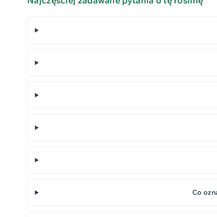
Najczęściej zadawane pytania o tę roślinę
Co ozn