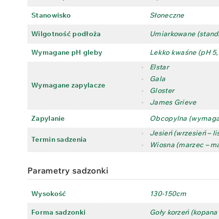
Stanowisko
Słoneczne
Wilgotność podłoża
Umiarkowane (stand
Wymagane pH gleby
Lekko kwaśne (pH 5,5
•
Elstar
•
Gala
Wymagane zapylacze
•
Gloster
•
James Grieve
Zapylanie
Obcopylna (wymaga
•
Jesień (wrzesień – l
Termin sadzenia
•
Wiosna (marzec – ma
Parametry sadzonki
Wysokość
130-150cm
Forma sadzonki
Goły korzeń (kopana 