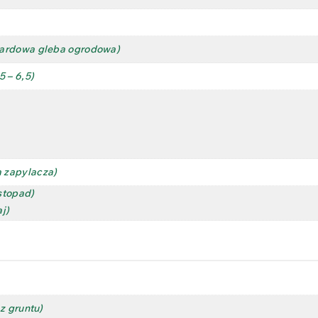
ardowa gleba ogrodowa)
 – 6,5)
 zapylacza)
istopad)
j)
z gruntu)