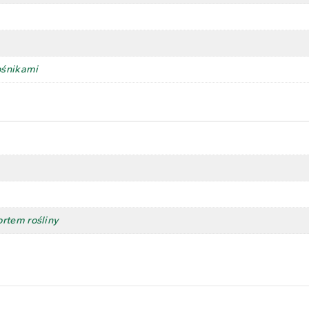
ośnikami
rtem rośliny