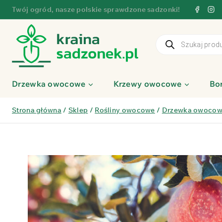
Przejdź
Twój ogród, nasze polskie sprawdzone sadzonki!
do
treści
Wyszukiwarka
produktów
Drzewka owocowe
Krzewy owocowe
Bo
Strona główna
/
Sklep
/
Rośliny owocowe
/
Drzewka owoco