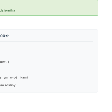
dziernika
500zł
runtu)
icznymi włośnikami
em rośliny