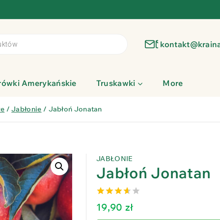
kontakt@krain
rówki Amerykańskie
Truskawki
More
we
/
Jabłonie
/
Jabłoń Jonatan
JABŁONIE
Jabłoń Jonatan
3.63
out
19,90
zł
of 5