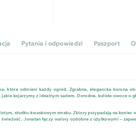
acja
Pytania i odpowiedzi
Paszport
O
ka, która odmieni każdy ogród. Zgrabna, elegancka korona obs
jakie kojarzymy z idealnym sadem. Dorodne, kuliste owoce o gł
istym, słodko‑kwaskowym smaku. Zbiory przypadają na koniec wrz
 świeżość. Jonatan łączy walory ozdobne z użytkowymi – zapewn