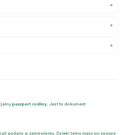
cjalny
paszport rośliny
. Jest to dokument
e-mail podany w zamówieniu. Dzięki temu masz go zawsze