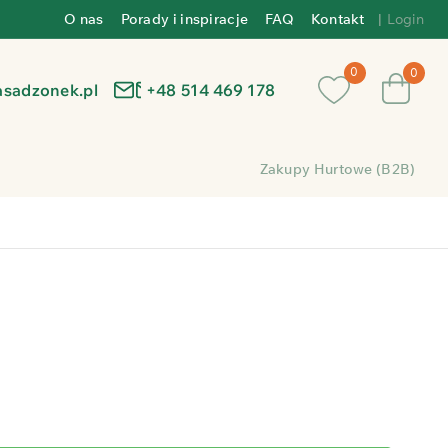
O nas
Porady i inspiracje
FAQ
Kontakt
|
Login
0
asadzonek.pl
+48 514 469 178
Zakupy Hurtowe (B2B)