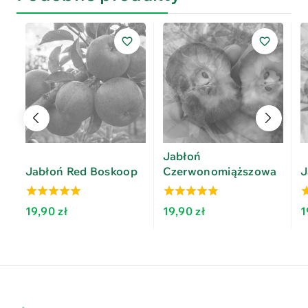
Jabłoń
Jabłoń Red Boskoop
Czerwonomiąższowa
J
4.58
4.40
4
19,90
zł
19,90
zł
1
out of 5
out of 5
o