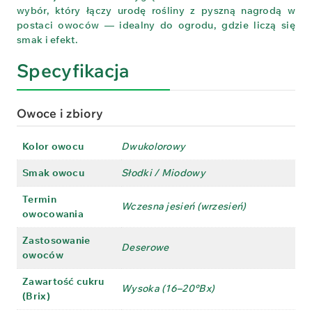
wybór, który łączy urodę rośliny z pyszną nagrodą w
postaci owoców — idealny do ogrodu, gdzie liczą się
smak i efekt.
Specyfikacja
Owoce i zbiory
Kolor owocu
Dwukolorowy
Smak owocu
Słodki / Miodowy
Termin
Wczesna jesień (wrzesień)
owocowania
Zastosowanie
Deserowe
owoców
Zawartość cukru
Wysoka (16–20°Bx)
(Brix)