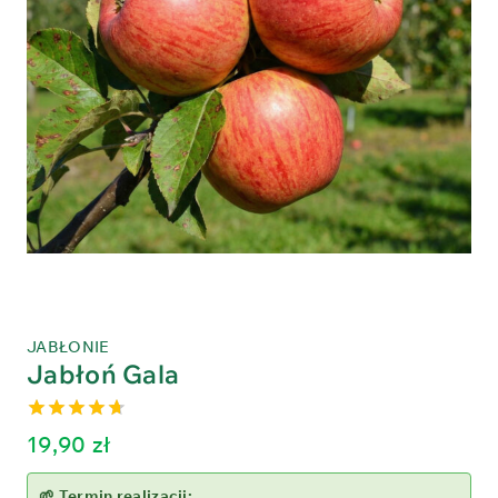
JABŁONIE
Jabłoń Gala
4.64
out
19,90
zł
of 5
🌱 Termin realizacji: