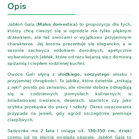
Opis
Jabłoń Gala (
Malus domestica
) to propozycja dla tych,
którzy chcą cieszyć się w ogrodzie nie tylko pięknym
drzewkiem, ale też owocami o wyjątkowo przyjemnym
charakterze. Jej korona prezentuje się elegancko, a w
sezonie zachwyca widokiem dorodnych, apetycznie
wybarwionych jabłek, które od razu kojarzą się z domową
spiżarnią i ciepłem rodzinnej kuchni.
Owoce Gali słyną z
słodkiego, soczystego
smaku i
przyjemnej chrupkości. To jabłka, które świetnie „znikają
z ręki” prosto po zerwaniu, ale równie dobrze odnajdują
się w codziennych pomysłach kulinarnych: w
śniadaniowej owsiance, deserach, szarlotce czy jako
szybka przekąska do pracy i szkoły. Okres owocowania
przypada na jesień, gdy ogród szczególnie premiuje
cierpliwych.
Sadzonka ma
2 lata
i osiąga ok.
130–150 cm
, dzięki
czemu już na starcie wygląda okazale. Jabłoń Gala to