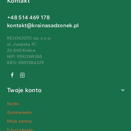
Kontakt
+48 514 469 178
kontakt@krainasadzonek.pl
RELOGISTIC sp. z o.o.
ul. Jurajska 1C
25-640 Kielce
NIP: 9592069265
KRS: 0001084229
Twoje konto
Konto
Zamówienia
Moje adresy
Edycja konta