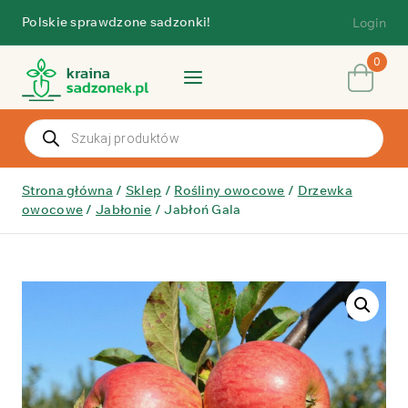
Przejdź
Polskie sprawdzone sadzonki!
Login
do
treści
0
Wyszukiwarka
produktów
Strona główna
/
Sklep
/
Rośliny owocowe
/
Drzewka
owocowe
/
Jabłonie
/
Jabłoń Gala