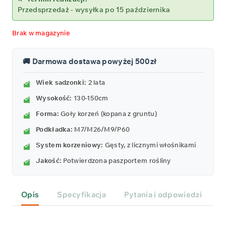
Przedsprzedaż - wysyłka po 15 października
Brak w magazynie
🚚 Darmowa dostawa powyżej 500zł
Wiek sadzonki:
2 lata
Wysokość:
130-150cm
Forma:
Goły korzeń (kopana z gruntu)
Podkładka:
M7/M26/M9/P60
System korzeniowy:
Gęsty, z licznymi włośnikami
Jakość:
Potwierdzona paszportem rośliny
Opis
Specyfikacja
Pytania i odpowiedzi
P