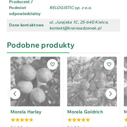
Producent /
Podmiot
RELOGISTIC sp. z o.o.
odpowiedzialny
ul. Jurajska 1C, 25-640 Kielce,
Dane kontaktowe
kontakt@krainsadzonek.pl
Podobne produkty
Morela Harlay
Morela Goldrich
M