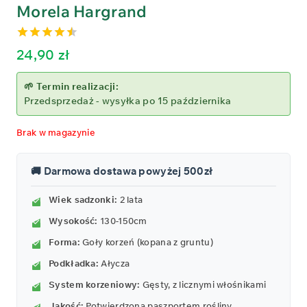
Morela Hargrand
4.50
out
24,90
zł
of 5
🌱 Termin realizacji:
Przedsprzedaż - wysyłka po 15 października
Brak w magazynie
🚚 Darmowa dostawa powyżej 500zł
Wiek sadzonki:
2 lata
Wysokość:
130-150cm
Forma:
Goły korzeń (kopana z gruntu)
Podkładka:
Ałycza
System korzeniowy:
Gęsty, z licznymi włośnikami
Jakość:
Potwierdzona paszportem rośliny