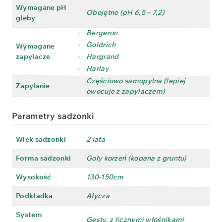
Wymagane pH
Obojętne (pH 6,5 – 7,2)
gleby
•
Bergeron
•
Goldrich
Wymagane
zapylacze
•
Hargrand
•
Harlay
Częściowo samopylna (lepiej
Zapylanie
owocuje z zapylaczem)
Parametry sadzonki
Wiek sadzonki
2 lata
Forma sadzonki
Goły korzeń (kopana z gruntu)
Wysokość
130-150cm
Podkładka
Ałycza
System
Gęsty, z licznymi włośnikami