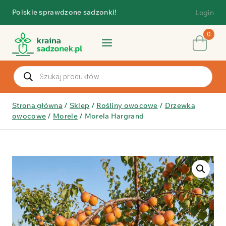
Przejdź
Polskie sprawdzone sadzonki!
Login
do
treści
0
Wyszukiwarka
produktów
Strona główna
/
Sklep
/
Rośliny owocowe
/
Drzewka
owocowe
/
Morele
/
Morela Hargrand