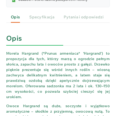
Opis
Specyfikacja
Pytania i odpowiedzi
P
Opis
Morela Hargrand (*Prunus armeniaca* ‘Hargrand’) to
propozycja dla tych, którzy marzą o ogrodzie pełnym
słońca, zapachu lata i owoców prosto z gałęzi. Drzewko
pięknie prezentuje się wśród innych roślin – wiosną
zachwyca delikatnym kwitnieniem, a latem staje się
prawdziwą ozdobą dzięki apetycznie dojrzewającym
morelom. Oferowana sadzonka ma 2 lata i ok. 130–150
cm wysokości, co pozwala szybciej cieszyć się jej
urokiem.
Owoce Hargrand są duże, soczyste i wyjątkowo
aromatyczne – słodkie z przyjemną, owocową nutą. To