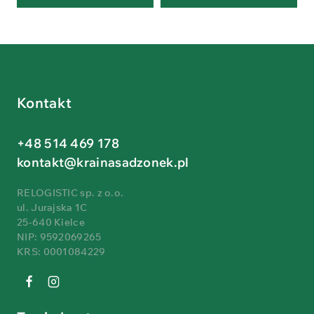
Kontakt
+48 514 469 178
kontakt@krainasadzonek.pl
RELOGISTIC sp. z o.o.
ul. Jurajska 1C
25-640 Kielce
NIP: 9592069265
KRS: 0001084229