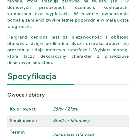
morele, które smakują zarówno na świeżo, jak i w
domowych przetworach: dżemach, konfiturach,
kompotach czy wypiekach. W sezonie owocowania
potrafią zamienić zwykłe letnie popołudnie w małą ucztę
w ogrodzie.
Hargrand ceniona jest za niezawodność i obfitość
plonów, a dzięki podkładce ałycza drzewko dobrze się
prezentuje i daje mnóstwo satysfakcji. Wybierz morelę,
która łączy dekoracyjny charakter z prawdziwie
deserowym smakiem.
Specyfikacja
Owoce i zbiory
Kolor owocu
Żółty / Złoty
Smak owocu
Słodki / Miodowy
Termin
Pełnia lata (sierpień)