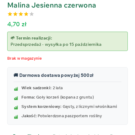
Malina Jesienna czerwona
3.76
out
4,70
zł
of 5
🌱 Termin realizacji:
Przedsprzedaż - wysyłka po 15 października
Brak w magazynie
🚚 Darmowa dostawa powyżej 500zł
Wiek sadzonki:
2 lata
Forma:
Goły korzeń (kopana z gruntu)
System korzeniowy:
Gęsty, z licznymi włośnikami
Jakość:
Potwierdzona paszportem rośliny