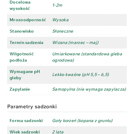
Docelowa
1-2m
wysokość
Mrozoodporność
Wysoka
Stanowisko
Słoneczne
Termin sadzenia
Wiosna (marzec – maj)
Wilgotność
Umiarkowane (standardowa gleba
podłoża
ogrodowa)
Wymagane pH
Lekko kwaśne (pH 5,5 – 6,5)
gleby
Zapylanie
Samopylna (nie wymaga zapylacza)
Parametry sadzonki
Forma sadzonki
Goły korzeń (kopana z gruntu)
Wiek sadzonki
2 lata