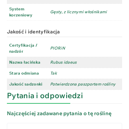
System
Gęsty, z licznymi włośnikami
korzeniowy
Jakość i identyfikacja
Certyfikacja /
PIORiN
nadzór
Nazwa łacińska
Rubus idaeus
Stara odmiana
Tak
Jakość sadzonki
Potwierdzona paszportem rośliny
Pytania i odpowiedzi
Najczęściej zadawane pytania o tę roślinę