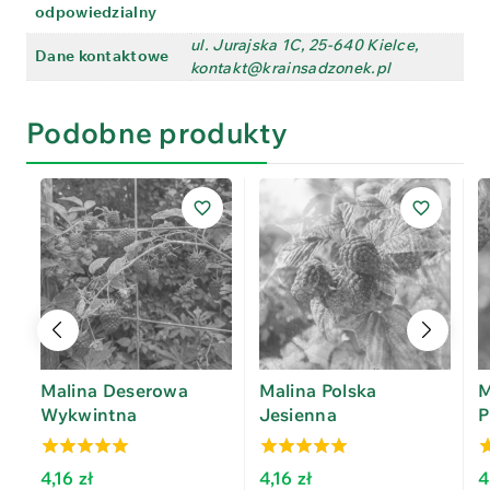
odpowiedzialny
ul. Jurajska 1C, 25-640 Kielce,
Dane kontaktowe
kontakt@krainsadzonek.pl
Podobne produkty
Malina Deserowa
Malina Polska
M
Wykwintna
Jesienna
P
4.67
4.50
4
4,16
zł
4,16
zł
4