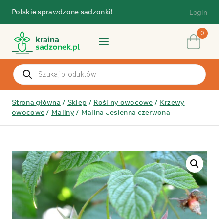
Przejdź
Polskie sprawdzone sadzonki!
Login
do
treści
0
Wyszukiwarka
produktów
Strona główna
/
Sklep
/
Rośliny owocowe
/
Krzewy
owocowe
/
Maliny
/
Malina Jesienna czerwona