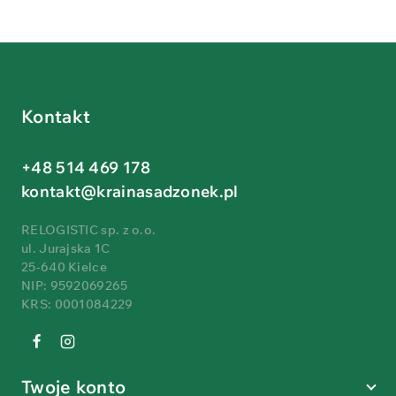
Kontakt
+48 514 469 178
kontakt@krainasadzonek.pl
RELOGISTIC sp. z o.o.
ul. Jurajska 1C
25-640 Kielce
NIP: 9592069265
KRS: 0001084229
Twoje konto