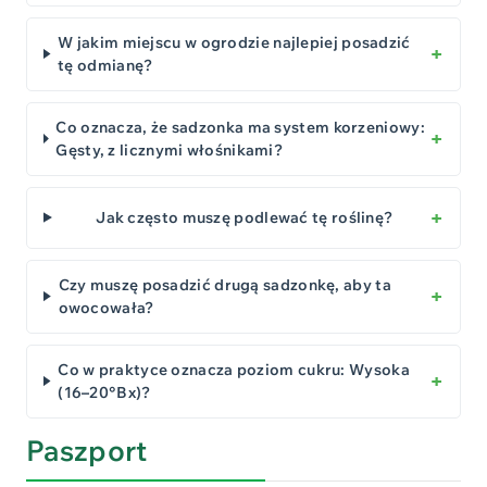
W jakim miejscu w ogrodzie najlepiej posadzić
tę odmianę?
Co oznacza, że sadzonka ma system korzeniowy:
Gęsty, z licznymi włośnikami?
Jak często muszę podlewać tę roślinę?
Czy muszę posadzić drugą sadzonkę, aby ta
owocowała?
Co w praktyce oznacza poziom cukru: Wysoka
(16–20°Bx)?
Paszport