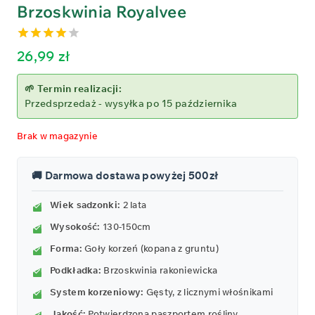
Brzoskwinia Royalvee
4.00
out
26,99
zł
of 5
🌱 Termin realizacji:
Przedsprzedaż - wysyłka po 15 października
Brak w magazynie
🚚 Darmowa dostawa powyżej 500zł
Wiek sadzonki:
2 lata
Wysokość:
130-150cm
Forma:
Goły korzeń (kopana z gruntu)
Podkładka:
Brzoskwinia rakoniewicka
System korzeniowy:
Gęsty, z licznymi włośnikami
Jakość:
Potwierdzona paszportem rośliny