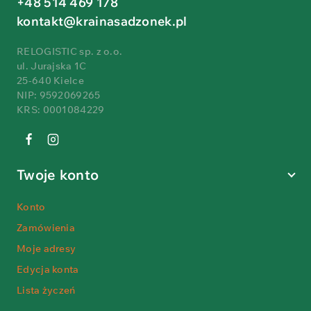
+48 514 469 178
kontakt@krainasadzonek.pl
RELOGISTIC sp. z o.o.
ul. Jurajska 1C
25-640 Kielce
NIP: 9592069265
KRS: 0001084229
Twoje konto
Konto
Zamówienia
Moje adresy
Edycja konta
Lista życzeń