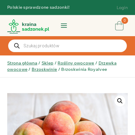
Przejdź
Polskie sprawdzone sadzonki!
Login
do
treści
0
Wyszukiwarka
produktów
Strona główna
/
Sklep
/
Rośliny owocowe
/
Drzewka
owocowe
/
Brzoskwinie
/
Brzoskwinia Royalvee