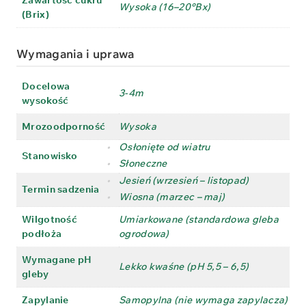
Wysoka (16–20°Bx)
(Brix)
Wymagania i uprawa
Docelowa
3-4m
wysokość
Mrozoodporność
Wysoka
•
Osłonięte od wiatru
Stanowisko
•
Słoneczne
•
Jesień (wrzesień – listopad)
Termin sadzenia
•
Wiosna (marzec – maj)
Wilgotność
Umiarkowane (standardowa gleba
podłoża
ogrodowa)
Wymagane pH
Lekko kwaśne (pH 5,5 – 6,5)
gleby
Zapylanie
Samopylna (nie wymaga zapylacza)