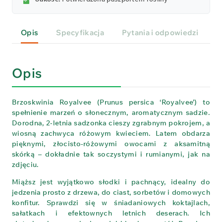
Opis
Specyfikacja
Pytania i odpowiedzi
P
Opis
Brzoskwinia Royalvee (Prunus persica ‘Royalvee’) to
spełnienie marzeń o słonecznym, aromatycznym sadzie.
Dorodna, 2‑letnia sadzonka cieszy zgrabnym pokrojem, a
wiosną zachwyca różowym kwieciem. Latem obdarza
pięknymi, złocisto‑różowymi owocami z aksamitną
skórką – dokładnie tak soczystymi i rumianymi, jak na
zdjęciu.
Miąższ jest wyjątkowo słodki i pachnący, idealny do
jedzenia prosto z drzewa, do ciast, sorbetów i domowych
konfitur. Sprawdzi się w śniadaniowych koktajlach,
sałatkach i efektownych letnich deserach. Ich