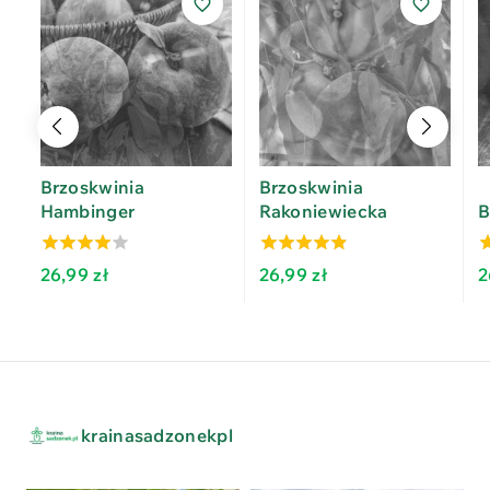
Brzoskwinia
Brzoskwinia
Hambinger
Rakoniewiecka
B
3.62
4.40
3
26,99
zł
26,99
zł
2
out of 5
out of 5
o
krainasadzonekpl