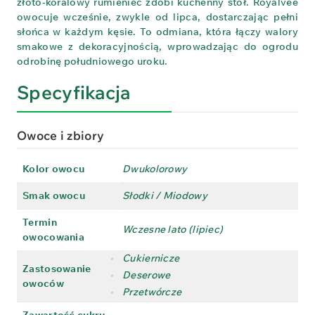
złoto‑koralowy rumieniec zdobi kuchenny stół. Royalvee
owocuje wcześnie, zwykle od lipca, dostarczając pełni
słońca w każdym kęsie. To odmiana, która łączy walory
smakowe z dekoracyjnością, wprowadzając do ogrodu
odrobinę południowego uroku.
Specyfikacja
Owoce i zbiory
Kolor owocu
Dwukolorowy
Smak owocu
Słodki / Miodowy
Termin
Wczesne lato (lipiec)
owocowania
•
Cukiernicze
Zastosowanie
•
Deserowe
owoców
•
Przetwórcze
Zawartość cukru